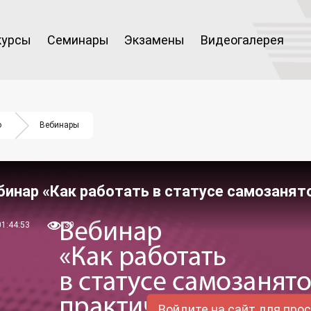
курсы
Семинары
Экзамены
Видеогалерея
о
Вебинары
бинар «Как работать в статусе самозанят
01:44:53
39
Войдите на сайт для про