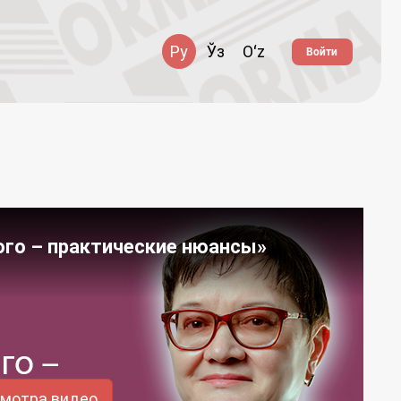
Ру
Ўз
Oʻz
Войти
ого – практические нюансы»
смотра видео