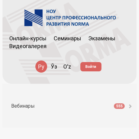
Онлайн-курсы
Семинары
Экзамены
Видеогалерея
Ру
Ўз
Oʻz
Войти
Вебинары
555