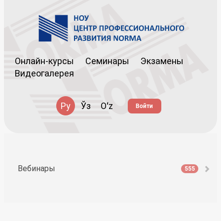
Онлайн-курсы
Семинары
Экзамены
Видеогалерея
Ру
Ўз
Oʻz
Войти
Вебинары
555