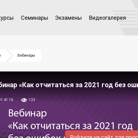
курсы
Семинары
Экзамены
Видеогалерея
о
Вебинары
бинар «Как отчитаться за 2021 год без ош
01:41:16
133
Войдите на сайт для про