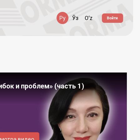
Ру
Ўз
Oʻz
Войти
ибок и проблем» (часть 1)
смотра видео