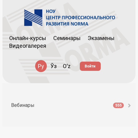
Онлайн-курсы
Семинары
Экзамены
Видеогалерея
Ру
Ўз
Oʻz
Войти
Вебинары
555