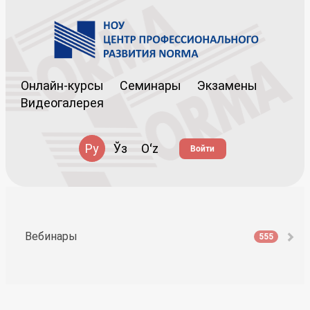
Онлайн-курсы
Семинары
Экзамены
Видеогалерея
Ру
Ўз
Oʻz
Войти
Вебинары
555