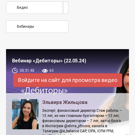
Видео
Вебинары
Вебинар «Дебиторы» (22.05.24)
00:31:45
63
Войдите на сайт для просмотра видео
Эльвира Жильцова
Эксперт, финансовый директор Стаж работы –
15 лет, из них главным бухгалтером – 13 лет,
финансовым директором – 7 лет, автор блога
в Инстаграм @elvira_jiltsova, канала в
Телеграм @e_balance CAP, CIPA, ICFM PFM,