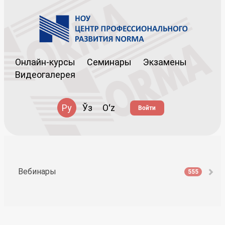
Онлайн-курсы
Семинары
Экзамены
Видеогалерея
Ру
Ўз
Oʻz
Войти
Вебинары
555