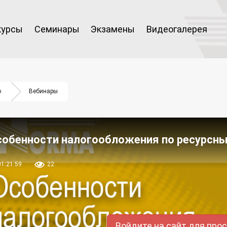
курсы
Семинары
Экзамены
Видеогалерея
о
Вебинары
собенности налогообложения по ресурсны
01:21:59
22
Войдите на сайт для про