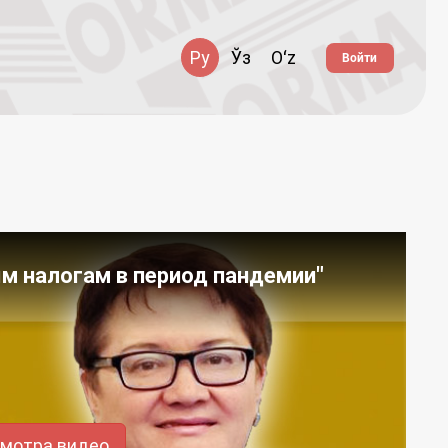
Ру
Ўз
Oʻz
Войти
м налогам в период пандемии"
смотра видео