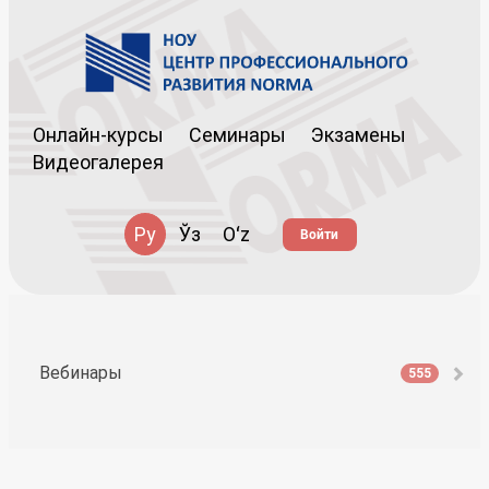
Онлайн-курсы
Семинары
Экзамены
Видеогалерея
Ру
Ўз
Oʻz
Войти
Вебинары
555