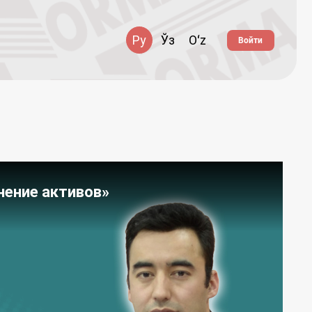
Ру
Ўз
Oʻz
Войти
нение активов»