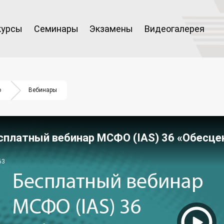
курсы
Семинары
Экзамены
Видеогалерея
о
Вебинары
сплатный вебинар МСФО (IAS) 36 «Обесце
63