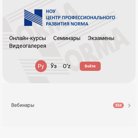
Онлайн-курсы
Семинары
Экзамены
Видеогалерея
Ру
Ўз
Oʻz
Войти
Вебинары
554