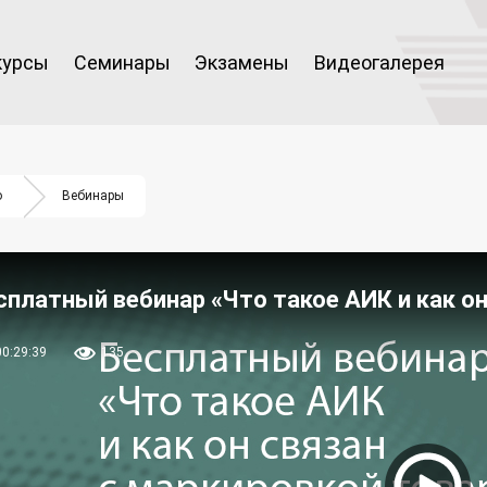
курсы
Семинары
Экзамены
Видеогалерея
о
Вебинары
сплатный вебинар «Что такое АИК и как он
00:29:39
135