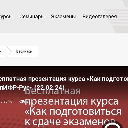
курсы
Семинары
Экзамены
Видеогалерея
о
Вебинары
сплатная презентация курса «Как подгото
пИФР-Рус» (22.02.24)
00:35:16
29