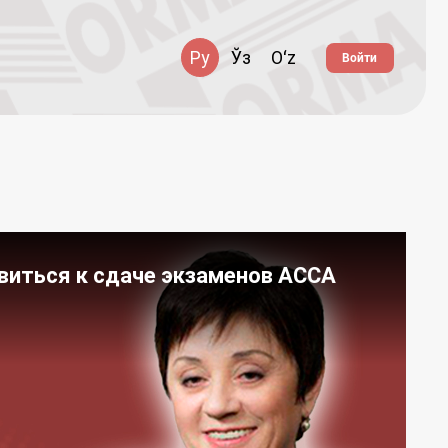
Ру
Ўз
Oʻz
Войти
виться к сдаче экзаменов АССА