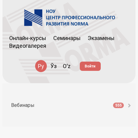
Онлайн-курсы
Семинары
Экзамены
Видеогалерея
Ру
Ўз
Oʻz
Войти
Вебинары
555