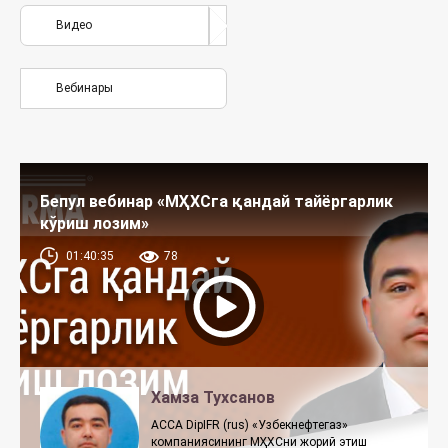
Видео
Вебинары
Бепул вебинар «МҲХСга қандай тайёргарлик
кўриш лозим»
01:40:35
78
Хамза Тухсанов
ACCA DipIFR (rus) «Узбекнефтегаз»
компаниясининг МҲХСни жорий этиш