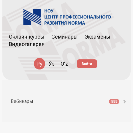
Онлайн-курсы
Семинары
Экзамены
Видеогалерея
Ру
Ўз
Oʻz
Войти
Вебинары
555