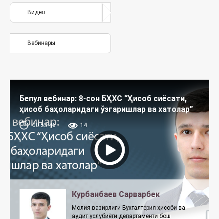
Видео
Вебинары
Бепул вебинар: 8-сон БҲХС “Ҳисоб сиёсати,
ҳисоб баҳоларидаги ўзгаришлар ва хатолар”
00:53:46
14
Курбанбаев Сарварбек
Молия вазирлиги Бухгалтерия ҳисоби ва
аудит услубиёти департаменти бош