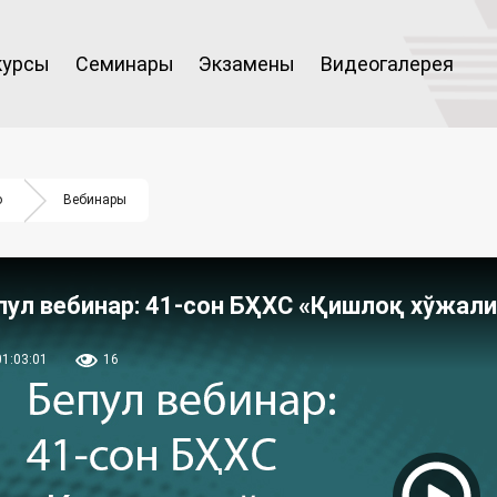
курсы
Семинары
Экзамены
Видеогалерея
о
Вебинары
пул вебинар: 41-сон БҲХС «Қишлоқ хўжали
01:03:01
16