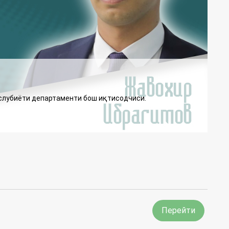
услубиёти департаменти бош иқтисодчиси.
Перейти