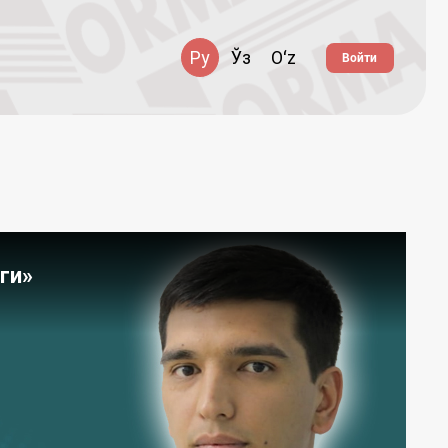
Ру
Ўз
Oʻz
Войти
ги»