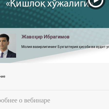
Жавоҳир Ибрагимов
Молия вазирлигининг Бухгалтерия ҳисоби ва аудит 
ние
обнее о вебинаре