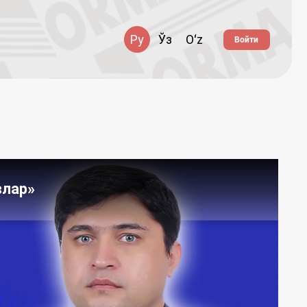
Ру
Ўз
Oʻz
Войти
влар»