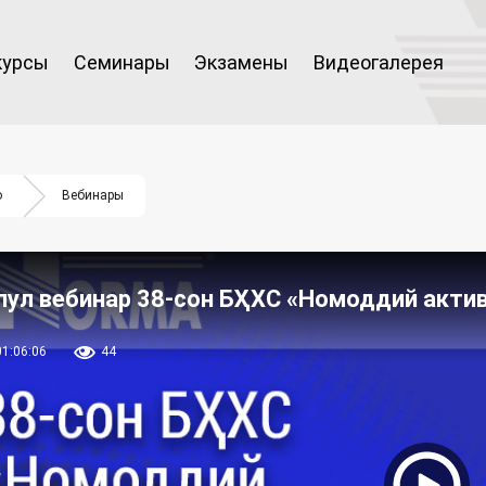
курсы
Семинары
Экзамены
Видеогалерея
о
Вебинары
пул вебинар 38-сон БҲХС «Номоддий акти
01:06:06
44