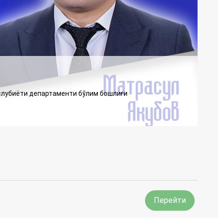
услубиёти департаменти бўлим бошлиғи
Перейти