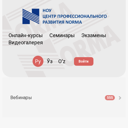
Онлайн-курсы
Семинары
Экзамены
Видеогалерея
Ру
Ўз
Oʻz
Войти
Вебинары
555