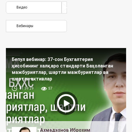
Видео
Вебинары
Бепул вебинар: 37-сон Бухгалтерия
ҳисобининг халқаро стандарти Баҳоланган
мажбуриятлар, шартли мажбуриятлар ва
шартли активлар
01:39:29
57
Ахмадхонов Иброхим